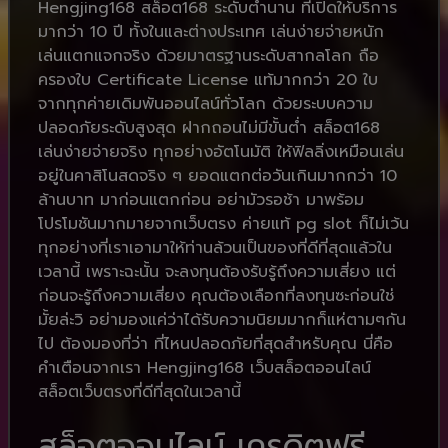
Hengjing168 สล็อต168 ระดับตำนาน ที่เปิดให้บริการ
มากว่า 10 ปี ทั้งในและต่างประเทศ เล่นง่ายจ่ายหนัก
เล่นแตกแจกจริง ด้วยมาตรฐานระดับสากลโลก ถือ
ครองใบ Certificate License แท้มากกว่า 20 ใบ
จากทุกค่ายเดิมพันออนไลน์ทั่วโลก ด้วยระบบความ
ปลอดภัยระดับสูงสุด ฝากถอนไม่มีขั้นต่ำ สล็อต168
เล่นง่ายจ่ายจริง ทุกอย่างอัตโนมัติ ให้ฟิลลิ่งเหมือนเล่น
อยู่ในคาสิโนสดจริง ๆ ยอดแตกต่อวันเกินมากกว่า 10
ล้านบาท มาก่อนแตกก่อน อย่ามัวรอช้า มาพร้อม
โปรโมชันมากมายจากเว็บตรง ค่ายแท้ pg slot ก็ไม่เว้น
ทุกอย่างที่เราเอามาให้ท่านล้วนเป็นของที่ดีที่สุดแล้วใน
เวลานี้ เพราะฉะนั้น จะลงทุนต้องรับรู้ถึงความเสี่ยง แต่
ก่อนจะรู้ถึงความเสี่ยง คุณต้องเลือกที่ลงทุนซะก่อนใช่
มั้ยล่ะวิ อย่ามองแค่ว่าได้รับความนิยมมากก็แห่ตามๆกัน
ไป ต้องมองที่ว่า ที่ไหนปลอดภัยที่สุดสำหรับคุณ นี่คือ
คำเตือนจากเรา Hengjing168 เว็บสล็อตออนไลน์
สล็อตเว็บตรงที่ดีที่สุดในเวลานี้
สล็อตออนไลน์ เครดิตฟรี