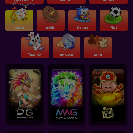
สล็อตใกล้แตก
ยอดนิยม
เกมโปรด
สล็อต
คาสิโน
ยิงปลา
กีฬา
ป๊อกเด้ง
แทงหวย
ไก่ชน