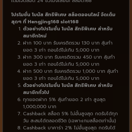
เต็มใจตลอด 24 ชั่วโมงเลยนะ สล็อต168
โปรโมชั่น โบนัส สิทธิพิเศษ สล็อตออนไลน์ จัดเต็ม
สุดๆ ที่ Hengjing168 slot168
ตัวอย่างโปรโมชั่น โบนัส สิทธิพิเศษ สำหรับ
สมาชิกใหม่
ฝาก 100 บาท รับเครดิตรวม 130 บาท ลุ้นทำ
ยอด 3 เท่า ถอนได้ไม่เกิน 5,000 บาท
ฝาก 300 บาท รับเครดิตรวม 450 บาท ลุ้นทำ
ยอด 3 เท่า ถอนได้ไม่เกิน 5,000 บาท
ฝาก 500 บาท รับเครดิตรวม 1,000 บาท ลุ้นทำ
ยอด 3 เท่า ถอนได้ไม่เกิน 5,000 บาท
ตัวอย่างโปรโมชั่น โบนัส สิทธิพิเศษ สำหรับ
สมาชิกทั่วไป
ทุกยอดฝาก 5% ลุ้นทำยอด 2 เท่า สูงสุด
1,000,000 บาท
Cashback สล็อต 5% ไม่อั้นสูงสุด กดรับได้ทุก
วัน สะสมได้ตลอดชีวิต (เฉพาะเกมสล็อตเท่านั้น)
Cashback บาคาร่า 2% ไม่อั้นสูงสุด กดรับได้