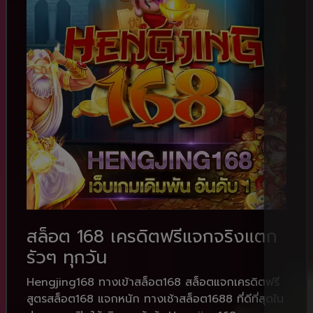
สล็อต 168 เครดิตฟรีแจกจริงแตก
รัวๆ ทุกวัน
Hengjing168 ทางเข้าสล็อต168 สล็อตแจกเครดิตฟรี
สูตรสล็อต168 แจกหนัก ทางเช้าสล็อต1688 ที่ดีที่สุดใน