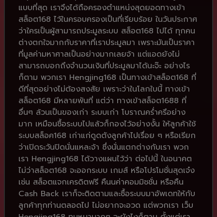
แบบที่สุด เราจึงได้ถือครองตำแหน่งสุดยอดทางเข้า
สล็อต168 ไว้ในครอบครองเป็นที่เรียบร้อย ในวันประกาศ
ว่าใครเป็นผู้สามารถประมูลระบบ สล็อต168 ไปได้ ทุกคน
ต่างตกใจมากกับราคาที่เราประมูลมา เพราะมันเป็นราคา
ที่มูลค่ามหาศาลเป็นอย่างมากเลยจ้า แต่แอดยังไม่
สามารถบอกถึงจำนวนเงินที่ประมูลมาได้นะจ๊ะ อย่างไร
ก็ตาม พวกเรา Hengjing168 เป็นทางเข้าสล็อต168 ที่
ดีที่สุดอย่างไม่ต้องสงสัย เพราะว่าในโลกใบนี้ ทางเข้า
สล็อต168 มีหลายพันที่ แต่ว่า ทางเข้าสล็อต1688 ที่
อื่นๆ ล้วนเป็นของเก่า ระบบเก่า โบราณคร่ำครึอย่าง
มาก เหมือนซื้อระบบไปแล้วก็กองไว้อย่างงั้น ให้ลูกค้าใช้
ระบบสล็อค168 เก่าแก่ดูดตังลูกค้าไปเรื่อย ๆ หรือเรียก
ว่าเปิดระวันปิดนั่นแหละจ้า ซึ่งนั่นแตกต่างกับเรา พวก
เรา Hengjing168 ได้วางแผนไว้ว่า ต่อไปนี้ ในอนาคต
ไม่ว่าสล็อต168 จะออกระบบ เกมส์ หรือโปรโมชั่นสุดเจ๋ง
เช่น สล็อตแจกเครดิตฟรี คืนนค่าคอมมิชชั่น หรือคืน
Cash Back เราก็จะติดตามและซื้อระบบมาอัพเดทให้กับ
ลูกค้าทุกท่านตลอดไป ไม่อยากจะอวด แต่พวกเรา เว็บ
Hengjing168 ทุนหนามากๆ จะยังไงก็ตาม ตั้งแต่เรา