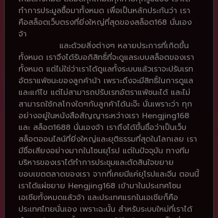
ทำการประมูลซื้อมาทั้งหมด เพื่อเป็นหลักประกันว่า เรา
คือสล็อตเว็บตรงที่ยิ่งใหญ่ที่สุดของสล็อต168 นั่นเอง
จ้า
และด้วยสิ่งต่างๆ หลายประการที่เกิดขึ้น
ทั้งหมด เราจึงได้รับอภิสิทธิ์ที่จะดูแลระบบสล็อตของเรา
ทั้งหมด แต่ไม่ใช่ว่าเราได้ดูแลทั้งระบบแล้วเราจะปรับเรท
อัตราแพ้ชนะของลูกค้าน้า เพราะถึงจะมีสิทธิ์ในการดูแล
และแก้ไข แต่ไม่สามารถปรับเรทอัตราแพ้ชนะได้ และไม่
สามารถใช้กลโกงใดๆกับลูกค้าได้นะจ๊ะ นั่นเพราะว่า ทุก
อย่างอยู่ในหนังสือสัญญาระหว่างเรา Hengjing168
และ สล็อต1688 นั่นเองจ้า เราถึงได้ขึ้นชื่อว่าเป็นเว็บ
สล็อตออนไลน์ที่ยิ่งใหญ่และยุติธรรมที่สุดในโลกเลย เรา
มีชื่อเสียงอย่างมากในโซนยุโรป แต่ในปัจจุบัน ทางทีม
บริหารของเราได้ทำการประชุมและตัดสินใจขยาย
ขอบเขตตลาดของเรา จากที่เคยมีแค่ยุโรปและจีน ตอนนี้
เราได้แผ่ชยาย Hengjing168 เข้ามาในประเทศโซน
เอเชียทั้งหมดแล้วจ้า และประเทศแรกในเอเชียก็คือ
ประเทศไทยนั่นเอง เพราะฉะนั้น สำหรับระบบใหม่ที่เราได้