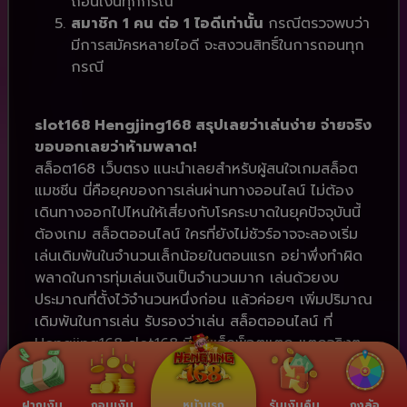
ถอนเงินทุกกรณี
สมาชิก 1 คน ต่อ 1 ไอดีเท่านั้น
กรณีตรวจพบว่า
มีการสมัครหลายไอดี จะสงวนสิทธิ์ในการถอนทุก
กรณี
slot168 Hengjing168 สรุปเลยว่าเล่นง่าย จ่ายจริง
ขอบอกเลยว่าห้ามพลาด!
สล็อต168 เว็บตรง
แนะนำเลยสำหรับผู้สนใจเกมสล็อต
แมชชีน นี่คือยุคของการเล่นผ่านทางออนไลน์ ไม่ต้อง
เดินทางออกไปไหนให้เสี่ยงกับโรคระบาดในยุคปัจจุบันนี้
ต้องเกม สล็อตออนไลน์ ใครที่ยังไม่ชัวร์อาจจะลองเริ่ม
เล่นเดิมพันในจำนวนเล็กน้อยในตอนแรก อย่าพึ่งทำผิด
พลาดในการทุ่มเล่นเงินเป็นจำนวนมาก เล่นด้วยงบ
ประมาณที่ตั้งไว้จำนวนหนึ่งก่อน แล้วค่อยๆ เพิ่มปริมาณ
เดิมพันในการเล่น รับรองว่าเล่น สล็อตออนไลน์ ที่
Hengjing168 slot168
มีลุ้นแจ็คพ็อตแตก แตกจริงๆ
เล่นง่ายจ่ายจริงไม่โกงแน่นอน สล็อต168
หน้าแรก
ฝากเงิน
ถอนเงิน
รับเงินคืน
กงล้อ