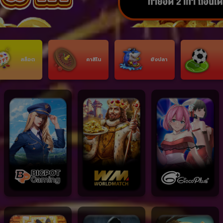
สล็อต
คาสิโน
ยิงปลา