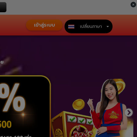
เข้าสู่ระบบ
เปลี่ยนภาษา
วย