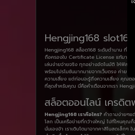
เ
Hengjing168 slot16
Hengjing168 สล็อต168 ระดับตำนาน ที่เปิด
ถือครองใบ Certificate License แท้มากกว่
เล่นง่ายจ่ายจริง ทุกอย่างอัตโนมัติ ให้ฟิล
พร้อมโปรโมชันมากมายจากเว็บตรง ค่ายแท้ pg sl
ความเสี่ยง แต่ก่อนจะรู้ถึงความเสี่ยง คุณต้
ที่สุดสำหรับคุณ นี่คือคำเตือนจากเรา Hengji
สล็อตออนไลน์ เครดิต
Hengjing168 เราคือใคร?
คำถามง่ายๆแต่ค
โลก เป็นเครือข่ายที่กว้างใหญ่ ไปที่ไหนคุณ
นั่นเองจ้า เราเติบโตมาจากคาสิโนสดเล็กๆ ในม