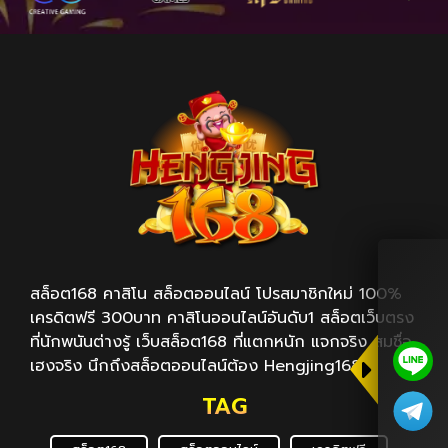
สล็อต168 คาสิโน สล็อตออนไลน์ โปรสมาชิกใหม่ 100%
เครดิตฟรี 300บาท คาสิโนออนไลน์อันดับ1 สล็อตเว็บตรง
ที่นักพนันต่างรู้ เว็บสล็อต168 ที่แตกหนัก แจกจริง สมชื่อ
เฮงจริง นึกถึงสล็อตออนไลน์ต้อง Hengjing168
TAG